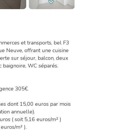
mmerces et transports, bel F3
e Neuve, offrant une cuisine
rte sur séjour, balcon, deux
c baignoire, WC séparés.
agence 305€.
es dont 15,00 euros par mois
tion annuelle).
ros ( soit 5,16 euros/m² )
 euros/m² ).