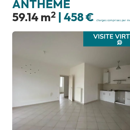
ANTHEME
2
59.14 m
|
458 €
charges comprises par m