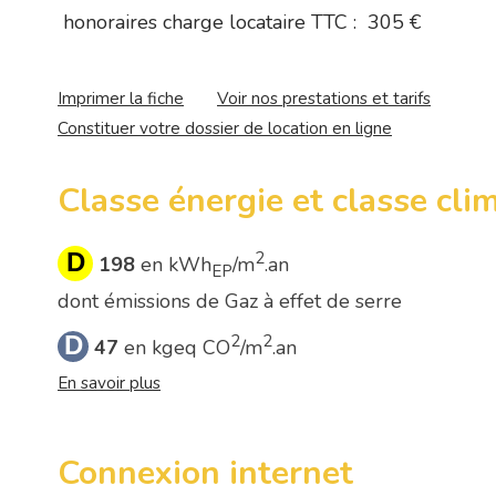
honoraires charge locataire TTC :
305 €
Imprimer la fiche
Voir nos prestations et tarifs
Constituer votre dossier de location en ligne
Classe énergie et classe cli
D
2
198
en kWh
/m
.an
EP
dont émissions de Gaz à effet de serre
D
2
2
47
en kgeq CO
/m
.an
En savoir plus
Connexion internet