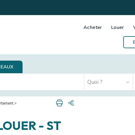
Acheter
Louer
REAUX
rtement
>
 LOUER
-
ST