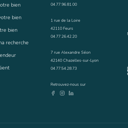
otre bien
04.77.96.81.00
votre bien
1 rue de la Loire
42110 Feurs
tre bien
04.77.26.42.20
ma recherche
7 rue Alexandre Séon
vendeur
42140 Chazelles-sur-Lyon
lient
04.77.54.28.73
Retrouvez-nous sur