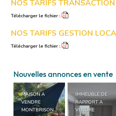
NOS TARIFS TRANSACTION
Télécharger le fichier :
NOS TARIFS GESTION LOCA
Télécharger le fichier :
Nouvelles annonces en vente
T
MAISON A
IMMEUBLE DE
VENDRE
RAPPORT A
MONTBRISON
VENDRE