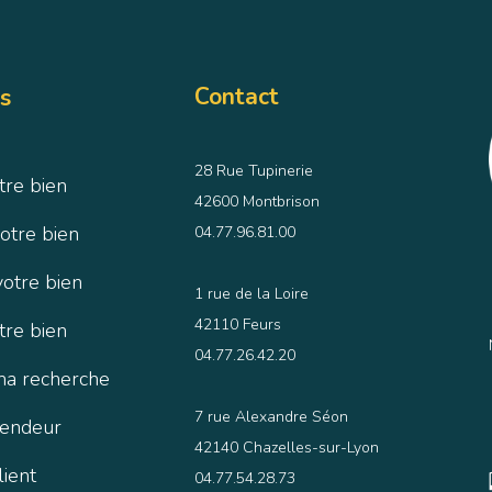
Contact
s
28 Rue Tupinerie
tre bien
42600 Montbrison
otre bien
04.77.96.81.00
votre bien
1 rue de la Loire
42110 Feurs
tre bien
04.77.26.42.20
ma recherche
7 rue Alexandre Séon
vendeur
42140 Chazelles-sur-Lyon
lient
04.77.54.28.73