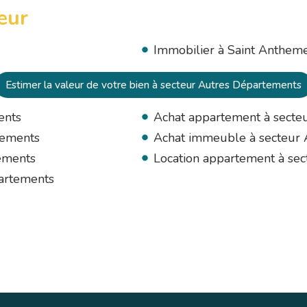
teur
Immobilier à Saint Anthem
Estimer la valeur de votre bien à secteur Autres Départements
ents
Achat appartement à secte
tements
Achat immeuble à secteur
tements
Location appartement à se
partements