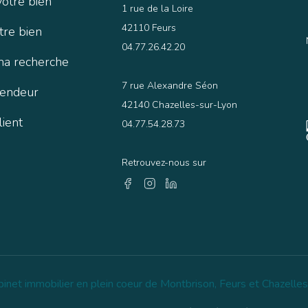
votre bien
1 rue de la Loire
42110 Feurs
tre bien
04.77.26.42.20
ma recherche
7 rue Alexandre Séon
vendeur
42140 Chazelles-sur-Lyon
lient
04.77.54.28.73
Retrouvez-nous sur
binet immobilier en plein coeur de Montbrison, Feurs et Chazelles