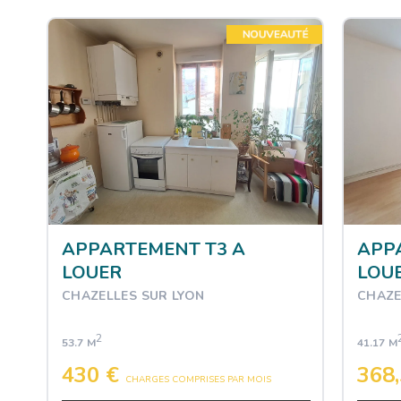
APPARTEMENT T3 A
APP
LOUER
LOU
CHAZELLES SUR LYON
CHAZE
2
53.7 M
41.17 M
430 €
368
CHARGES COMPRISES PAR MOIS