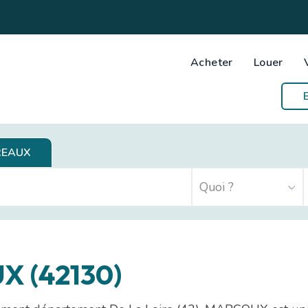
Acheter
Louer
REAUX
X (42130)