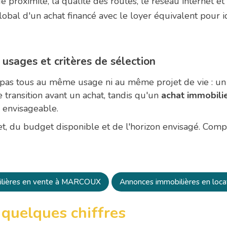
e proximité, la qualité des routes, le réseau internet et
obal d'un achat financé avec le loyer équivalent pour id
usages et critères de sélection
pas tous au même usage ni au même projet de vie : u
ne transition avant un achat, tandis qu'un
achat immobili
r envisageable.
jet, du budget disponible et de l'horizon envisagé. Com
ilières en vente à MARCOUX
Annonces immobilières en lo
quelques chiffres