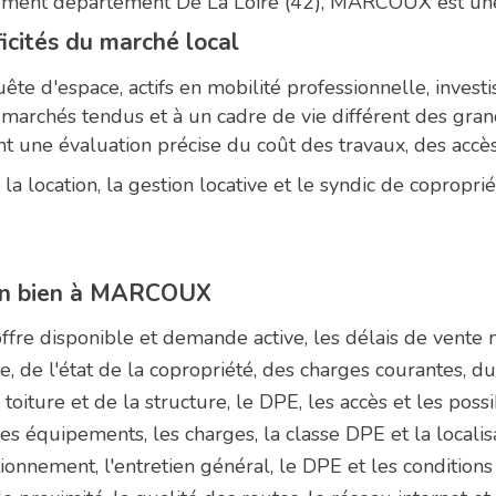
tement département De La Loire (42), MARCOUX est un
icités du marché local
ête d'espace, actifs en mobilité professionnelle, invest
 marchés tendus et à un cadre de vie différent des gra
tent une évaluation précise du coût des travaux, des acc
rs, la location, la gestion locative et le syndic de c
d'un bien à MARCOUX
offre disponible et demande active, les délais de vente 
e, de l'état de la copropriété, des charges courantes, d
la toiture et de la structure, le DPE, les accès et les p
les équipements, les charges, la classe DPE et la locali
tionnement, l'entretien général, le DPE et les conditions 