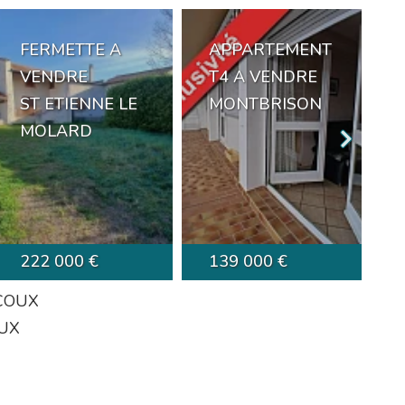
FERMETTE A
APPARTEMENT
VENDRE
T4 A VENDRE
ST ETIENNE LE
MONTBRISON
MOLARD
222 000 €
139 000 €
RCOUX
OUX