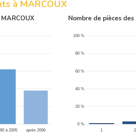
ments à MARCOUX
s à MARCOUX
Nombre de pièces de
100 %
80 %
60 %
40 %
20 %
0 %
90 à 2005
après 2006
1
2