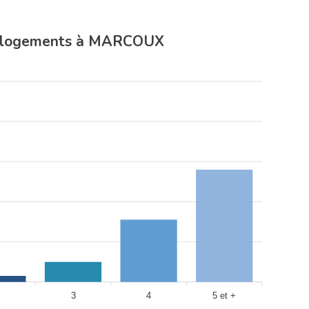
s logements à MARCOUX
3
4
5 et +