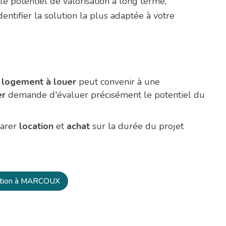
 le potentiel de valorisation à long terme,
entifier la solution la plus adaptée à votre
n
logement à louer
peut convenir à une
er
demande d'évaluer précisément le potentiel du
parer
location
et
achat
sur la durée du projet
cation à MARCOUX