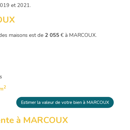
2019 et 2021.
COUX
des maisons est de
2 055
€ à MARCOUX.
s
2
 m
Estimer la valeur de votre bien à MARCOUX
vente à MARCOUX