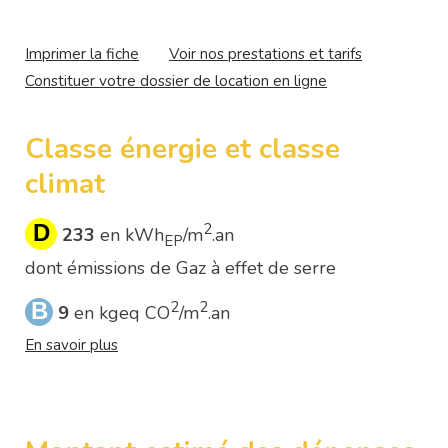
Imprimer la fiche
Voir nos prestations et tarifs
Constituer votre dossier de location en ligne
Classe énergie et classe
climat
D
2
233
en kWh
/m
.an
EP
dont émissions de Gaz à effet de serre
B
2
2
9
en kgeq CO
/m
.an
En savoir plus