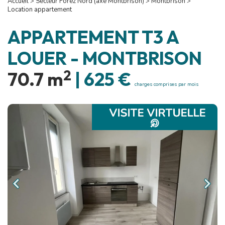
Accueil
>
Secteur Forez Nord (axe Montbrison)
>
Montbrison
>
Location appartement
APPARTEMENT T3 A
LOUER
-
MONTBRISON
2
70.7 m
|
625 €
charges comprises par mois