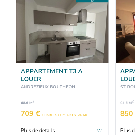
APPARTEMENT T3 A
APP
LOUER
LOU
ANDREZIEUX BOUTHEON
ST RO
2
2
68.6 M
94.6 M
709 €
850
CHARGES COMPRISES PAR MOIS
Plus de détails
Plus d