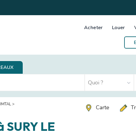
Acheter
Louer
REAUX
OMTAL
>
Carte
Tr
à SURY LE