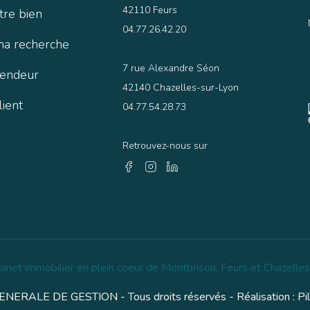
42110 Feurs
tre bien
04.77.26.42.20
ma recherche
7 rue Alexandre Séon
vendeur
42140 Chazelles-sur-Lyon
lient
04.77.54.28.73
Retrouvez-nous sur
binet immobilier en plein coeur de Montbrison, Feurs et Chazelles
NERALE DE GESTION - Tous droits réservés - Réalisation :
Pi