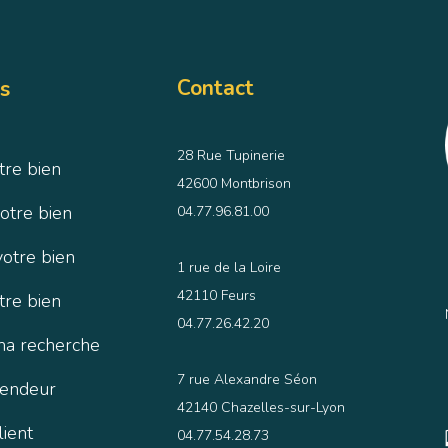
Contact
s
28 Rue Tupinerie
tre bien
42600 Montbrison
otre bien
04.77.96.81.00
votre bien
1 rue de la Loire
42110 Feurs
tre bien
04.77.26.42.20
ma recherche
7 rue Alexandre Séon
vendeur
42140 Chazelles-sur-Lyon
lient
04.77.54.28.73