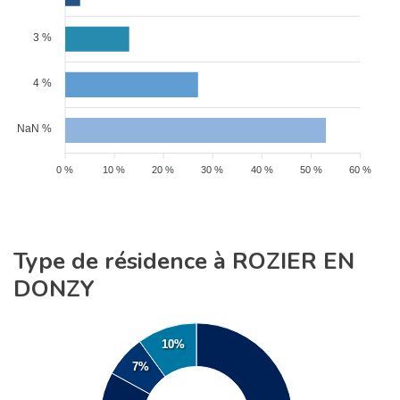
3 %
4 %
NaN %
0 %
10 %
20 %
30 %
40 %
50 %
60 %
Type de résidence à ROZIER EN
DONZY
10%
7%