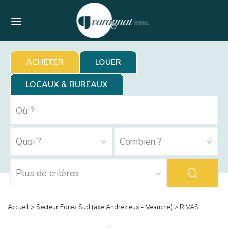
Menu
ACHETER
LOUER
LOCAUX & BUREAUX
Accueil
>
Secteur Forez Sud (axe Andrézieux - Veauche)
>
RIVAS