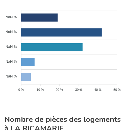
NaN %
NaN %
NaN %
NaN %
NaN %
0 %
10 %
20 %
30 %
40 %
50 %
Nombre de pièces des logements
à LA RICAMARIE