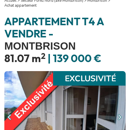
Accueil
>
Secteur Forez Nord (axe Montbrison)
>
Montbrison
>
Achat appartement
APPARTEMENT T4 A
VENDRE
-
MONTBRISON
2
81.07 m
|
139 000 €