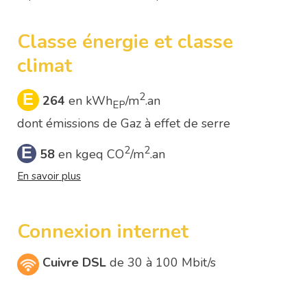
Classe énergie et classe
climat
E
2
264
en kWh
/m
.an
EP
dont émissions de Gaz à effet de serre
E
2
2
58
en kgeq CO
/m
.an
En savoir plus
Connexion internet
Cuivre DSL
de 30 à 100 Mbit/s