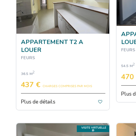
APP
APPARTEMENT T2 A
LOU
LOUER
FEURS
FEURS
2
54.5 M
2
36.5 M
470
437 €
CHARGES COMPRISES PAR MOIS
Plus d
Plus de détails