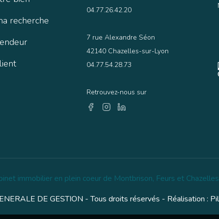
04.77.26.42.20
ma recherche
7 rue Alexandre Séon
vendeur
42140 Chazelles-sur-Lyon
lient
04.77.54.28.73
Retrouvez-nous sur
binet immobilier en plein coeur de Montbrison, Feurs et Chazelles
NERALE DE GESTION - Tous droits réservés - Réalisation :
Pi