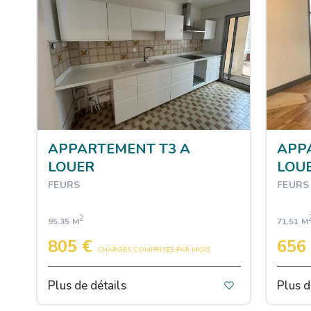
APPARTEMENT T3 A
APP
LOUER
LOU
FEURS
FEURS
2
95.35 M
71.51 M
805 €
656
CHARGES COMPRISES PAR MOIS
Plus de détails
Plus d