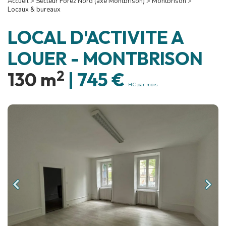
Accueil
>
Secteur Forez Nord (axe Montbrison)
>
Montbrison
>
Locaux & bureaux
LOCAL D'ACTIVITE A
LOUER
-
MONTBRISON
2
130 m
|
745 €
HC par mois