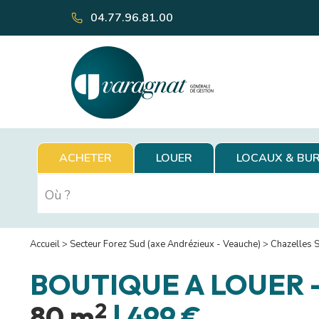
04.77.96.81.00
ACHETER
LOUER
LOCAUX & BU
Accueil
>
Secteur Forez Sud (axe Andrézieux - Veauche)
>
Chazelles 
BOUTIQUE A LOUER
2
80 m
|
499 €