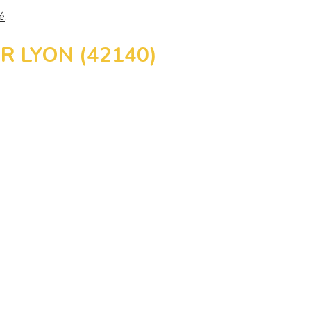
té
.
UR LYON (42140)