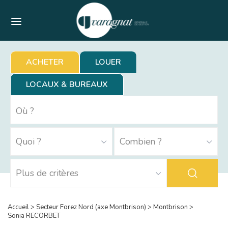
Menu
ACHETER
LOUER
LOCAUX & BUREAUX
Accueil
>
Secteur Forez Nord (axe Montbrison)
>
Montbrison
>
Sonia RECORBET