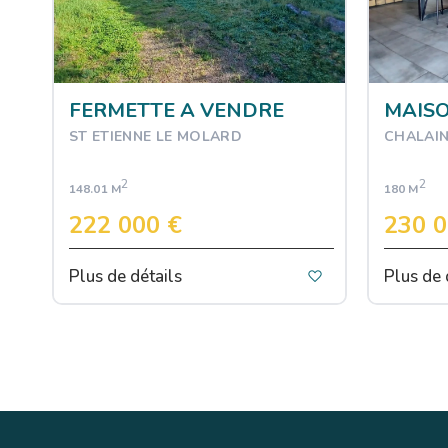
FERMETTE A VENDRE
MAISO
ST ETIENNE LE MOLARD
CHALAIN
2
2
148.01 M
180 M
222 000 €
230 0
Plus de détails
Plus de 