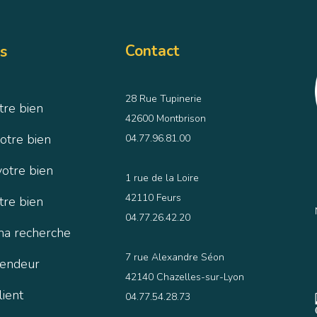
Contact
s
28 Rue Tupinerie
tre bien
42600 Montbrison
otre bien
04.77.96.81.00
votre bien
1 rue de la Loire
42110 Feurs
tre bien
04.77.26.42.20
ma recherche
7 rue Alexandre Séon
vendeur
42140 Chazelles-sur-Lyon
lient
04.77.54.28.73