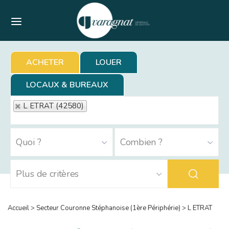
Menu
ACHETER
LOUER
LOCAUX & BUREAUX
L ETRAT (42580)
Accueil
>
Secteur Couronne Stéphanoise (1ère Périphérie)
>
L ETRAT