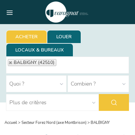
Menu
ACHETER
LOUER
LOCAUX & BUREAUX
BALBIGNY (42510)
Accueil
>
Secteur Forez Nord (axe Montbrison)
>
BALBIGNY