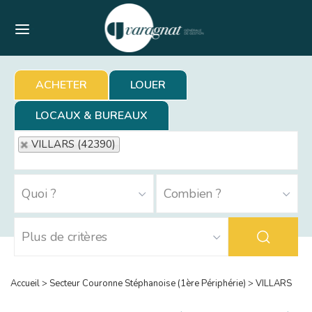
Menu
ACHETER
LOUER
LOCAUX & BUREAUX
VILLARS (42390)
Accueil
>
Secteur Couronne Stéphanoise (1ère Périphérie)
>
VILLARS