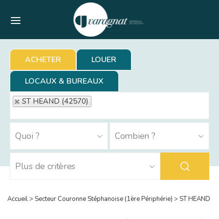
Menu
ACHETER
LOUER
LOCAUX & BUREAUX
ST HEAND (42570)
Accueil
>
Secteur Couronne Stéphanoise (1ère Périphérie)
>
ST HEAND