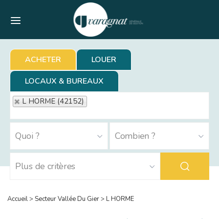
Menu
ACHETER
LOUER
LOCAUX & BUREAUX
L HORME (42152)
Accueil
>
Secteur Vallée Du Gier
>
L HORME